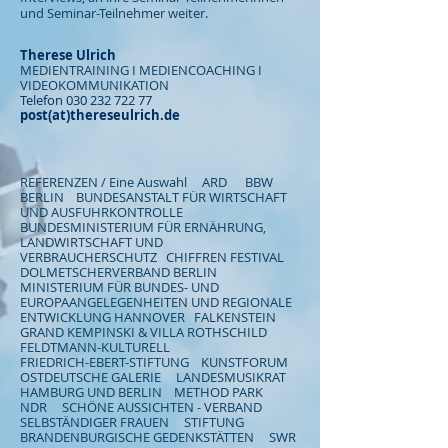
und Seminar-Teilnehmer weiter.
Therese Ulrich
MEDIENTRAINING I MEDIENCOACHING I
VIDEOKOMMUNIKATION
Telefon
030 232 722 77
post(at)thereseulrich.de
REFERENZEN / Eine Auswahl ARD BBW
BERLIN BUNDESANSTALT FÜR WIRTSCHAFT
UND AUSFUHRKONTROLLE
BUNDESMINISTERIUM FÜR ERNÄHRUNG,
LANDWIRTSCHAFT UND
VERBRAUCHERSCHUTZ CHIFFREN FESTIVAL
DOLMETSCHERVERBAND BERLIN
MINISTERIUM FÜR BUNDES- UND
EUROPAANGELEGENHEITEN UND REGIONALE
ENTWICKLUNG HANNOVER FALKENSTEIN
GRAND KEMPINSKI & VILLA ROTHSCHILD
FELDTMANN-KULTURELL
FRIEDRICH-EBERT-STIFTUNG KUNSTFORUM
OSTDEUTSCHE GALERIE LANDESMUSIKRAT
HAMBURG UND BERLIN METHOD PARK
NDR SCHÖNE AUSSICHTEN - VERBAND
SELBSTÄNDIGER FRAUEN STIFTUNG
BRANDENBURGISCHE GEDENKSTÄTTEN SWR